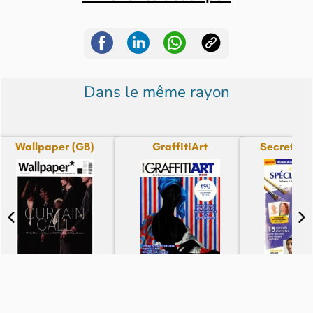
Dans le même rayon
Wallpaper (GB)
GraffitiArt
Secrets d'
N° 2609 - du 08-08-26
N° 90 - du 07-08-26
N° 2 - du 