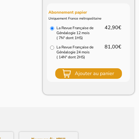
Abonnement papier
Uniquement France métropolitaine
42,90€
La Revue Française de
Généalogie 12 mois
( 7N° dont 1HS)
81,00€
La Revue Française de
Généalogie 24 mois
( 14N° dont 2HS)
Ajouter au panier