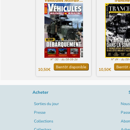
Véhicules Militair...
Tranché
N° 130 - du 08-08-26
N° 64 - du 08
Bientôt disponible
Bientôt 
10,50€
10,50€
Acheter
Sorties du jour
Nous 
Presse
Pass
Collections
Abon
Collectors
Ache