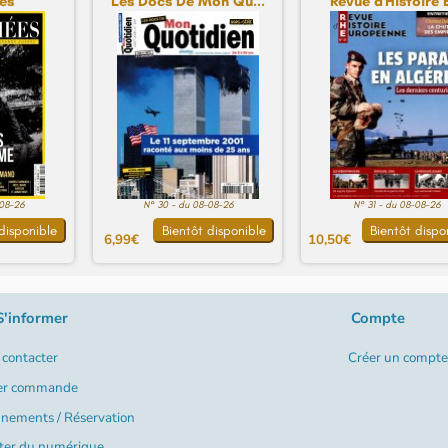
es
Les Docs De Mon Qu...
Revue d'Histoire E
-08-26
N° 30 - du 08-08-26
N° 31 - du 08-08-26
disponible
Bientôt disponible
Bientôt dispo
6,99€
10,50€
S'informer
Compte
contacter
Créer un compte
er commande
nements / Réservation
ter du numérique