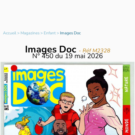
Accueil
>
Magazines
>
Enfant
>
Images Doc
Images Doc
- Réf M2328
N°
450
du
19 mai 2026