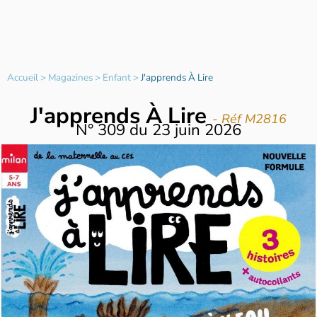
Accueil
>
Magazines
>
Enfant
>
J'apprends À Lire
J'apprends À Lire
- Réf M2816
N°
309
du
23 juin 2026