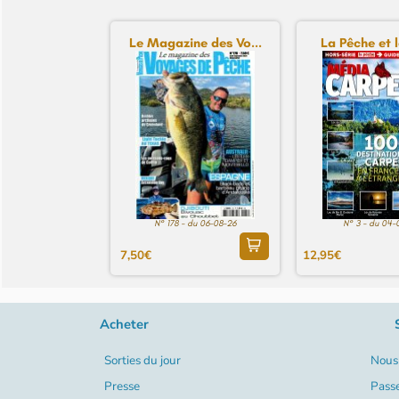
Le Magazine des Vo...
La Pêche et l
N° 178 - du 06-08-26
N° 3 - du 04-
7,50€
12,95€
Acheter
Sorties du jour
Nous 
Presse
Pass