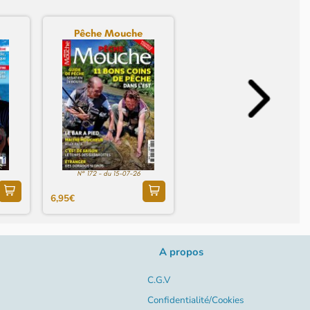
Pêche Mouche
N° 172 - du 15-07-26
6,95€
A propos
C.G.V
Confidentialité/Cookies