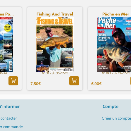
es Po...
Fishing And Travel
Pêche en Mer
08-26
N° 37 - du 30-07-26
N° 493 - du 22-07-26
7,50€
6,90€
S'informer
Compte
contacter
Créer un compte
er commande