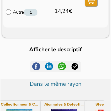
14,24€
Autre
Afficher le descriptif
Dans le même rayon
Collectionneur & C...
Monnaies & Détecti...
Steel M