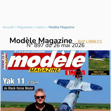
Accueil
>
Magazines
>
Loisirs
>
Modèle Magazine
Modèle Magazine
- Réf L9861S
N°
897
du
26 mai 2026