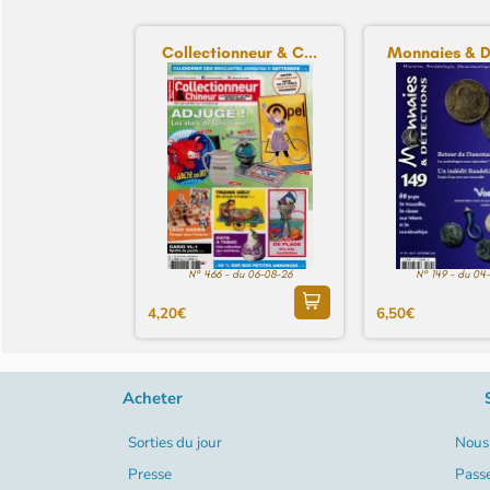
Collectionneur & C...
Monnaies & Dé
N° 466 - du 06-08-26
N° 149 - du 04
4,20€
6,50€
Acheter
Sorties du jour
Nous 
Presse
Pass