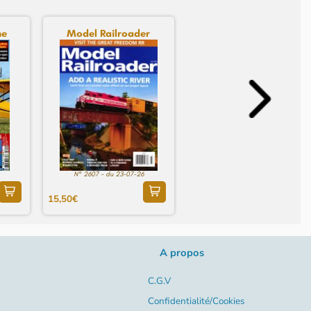
ne
Model Railroader
N° 2607 - du 23-07-26
15,50€
A propos
C.G.V
Confidentialité/Cookies