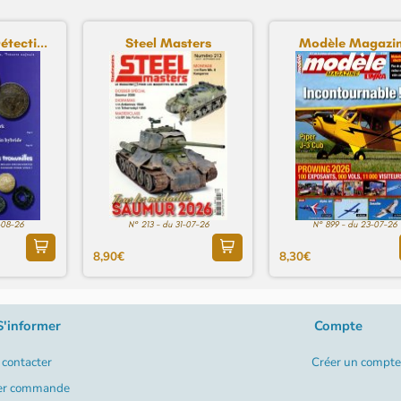
tecti...
Steel Masters
Modèle Magazi
-08-26
N° 213 - du 31-07-26
N° 899 - du 23-07-26
8,90€
8,30€
S'informer
Compte
contacter
Créer un compte
er commande